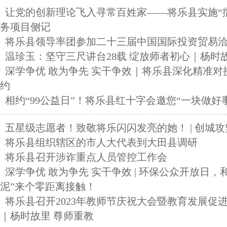
让党的创新理论飞入寻常百姓家——将乐县实施“擂
务项目侧记
将乐县领导率团参加二十三届中国国际投资贸易
温珍玉：坚守三尺讲台28载 绽放师者初心｜杨时
深学争优 敢为争先 实干争效｜将乐县深化精准对
约
相约“99公益日”！将乐县红十字会邀您“一块做好事”
五星级志愿者！致敬将乐闪闪发亮的她！ | 创城攻
将乐县组织辖区的市人大代表到大田县调研
将乐县召开涉诈重点人员管控工作会
深学争优 敢为争先 实干争效 | 环保公众开放日，
泥”来个零距离接触！
将乐县召开2023年教师节庆祝大会暨教育发展促
｜杨时故里 尊师重教