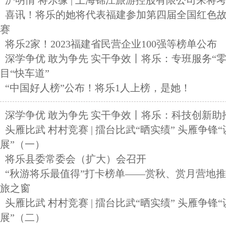
沪明情 将乐缘 | 上海锦江旅游控股有限公司来将
喜讯！将乐的她将代表福建参加第四届全国红色
赛
将乐2家！2023福建省民营企业100强等榜单公布
深学争优 敢为争先 实干争效丨将乐：专班服务“零
目“快车道”
“中国好人榜”公布！将乐1人上榜，是她！
深学争优 敢为争先 实干争效丨将乐：科技创新助
头雁比武 村村竞赛 | 擂台比武“晒实绩” 头雁争锋
展”（一）
将乐县委常委会（扩大）会召开
“秋游将乐最值得”打卡榜单——赏秋、赏月营地推荐
旅之窗
头雁比武 村村竞赛 | 擂台比武“晒实绩” 头雁争锋
展”（二）