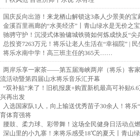
国庆反向出游！来龙栖山解锁这3条人少景美的宝
金溪百里画廊的“水美经济”丨青山绿水是无价之宝
驰骋守护！沉浸式体验镛城铁骑如何炼成快反“尖
总投资7263万元！将乐让老人生活在“幸福院” | 
将乐水南中学！高三班主任的365天……
两岸乐享一家茶——第五届海峡两岸（将乐）客
流活动暨第四届山水将乐音乐汇开幕
“双补贴”来了！旧机报废+购置新机最高可补贴6.
兴再出发
入选国家队1人，向上输送优秀苗子30余人！将乐
育体育强将
腰鼓、柔力球、彩带舞！这场全民健身日活动点
深山里的小九寨！来将乐感受18℃的夏天丨青山