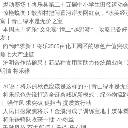
燃动赛场！将乐县第二十五届中小学生田径运动
惊艳蜕变！蛟湖村把闲置河岸变网红点，“水美经
富丨青山绿水是无价之宝
本周末！将乐“文化宴”撞上“越野赛”，攻略已备
发！
向“绿”求新！将乐2565亩化工园区的绿色产值突破
焦七大产业链
沪明合作结硕果！新品种食用菌助力传统菌业向 “新”
明情 将乐缘
AI说：将乐的秋色应该是这样的～| 青山绿水是无
将乐绿色先锋打造全链条减碳新模式，绿色物流
｜ 强作风 求突破 促担当 提质效行动
人民日报聚焦将乐！金溪河成了训练宝地丨媒体
将乐铁骑队收获一批“小粉丝”
千秋风范 百世所师丨乐说·乐有理