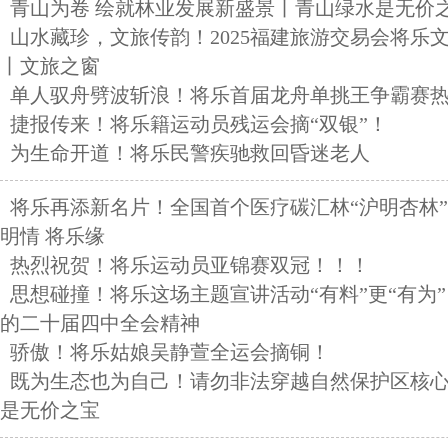
青山为卷 绘就林业发展新盛景丨青山绿水是无价
山水藏珍，文旅传韵！2025福建旅游交易会将乐
丨文旅之窗
单人驭舟劈波斩浪！将乐首届龙舟单挑王争霸赛
捷报传来！将乐籍运动员残运会摘“双银”！
为生命开道！将乐民警疾驰救回昏迷老人
将乐再添新名片！全国首个医疗碳汇林“沪明杏林
明情 将乐缘
热烈祝贺！将乐运动员亚锦赛双冠！！！
思想碰撞！将乐这场主题宣讲活动“有料”更“有为” 
的二十届四中全会精神
骄傲！将乐姑娘吴静萱全运会摘铜！
既为生态也为自己！请勿非法穿越自然保护区核
是无价之宝