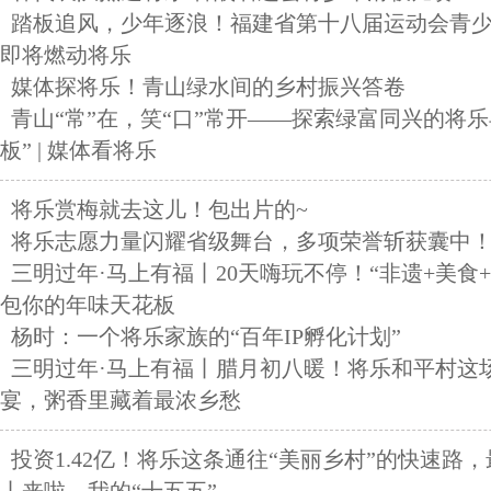
踏板追风，少年逐浪！福建省第十八届运动会青
即将燃动将乐
媒体探将乐！青山绿水间的乡村振兴答卷
青山“常”在，笑“口”常开——探索绿富同兴的将乐
板” | 媒体看将乐
将乐赏梅就去这儿！包出片的~
将乐志愿力量闪耀省级舞台，多项荣誉斩获囊中
三明过年·马上有福丨20天嗨玩不停！“非遗+美食
包你的年味天花板
杨时：一个将乐家族的“百年IP孵化计划”
三明过年·马上有福丨腊月初八暖！将乐和平村这
宴，粥香里藏着最浓乡愁
投资1.42亿！将乐这条通往“美丽乡村”的快速路