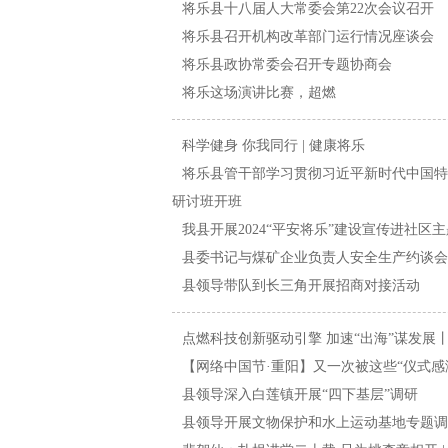
将乐县十八届人大常委会第22次会议召开
将乐县召开机构改革部门运行情况座谈会
将乐县政协常委会召开专题协商会
将乐这场演讲比赛，超燃
科学健身 你我同行 | 健康将乐
将乐县管干部学习贯彻习近平新时代中国特
研讨班开班
我县开展2024“平安将乐”建设宣传进社区
县委书记与煤矿企业负责人安全生产约谈会
县领导带队到长三角开展招商对接活动
点燃科技创新驱动引擎 加速“出海”谋发展
【网络中国节·重阳】又一次被这些“仪式感
县领导深入白莲镇开展“四下基层”调研
县领导开展文物保护和水上运动基地专题调