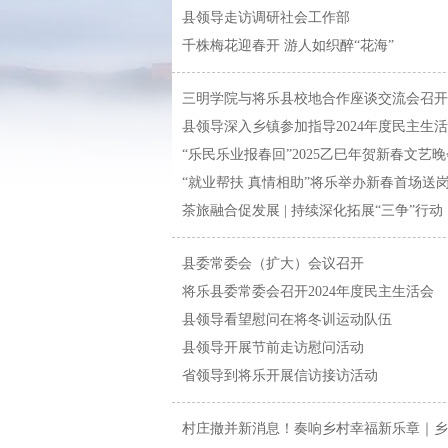
县领导走访调研社会工作部
千株梅花迎春开 游人如织醉“花海”
三明学院与将乐县校地合作座谈交流会召开
县领导深入乡镇参加指导2024年度民主生
“乐民乐业报春回”2025乙巳年贺新春文艺
“就业帮扶 真情相助”将乐举办新春首场送岗
茶旅融合促发展 | 持续深化拓展“三争”行动
县委常委会（扩大）会议召开
将乐县委常委会召开2024年度民主生活会
县领导看望慰问在将冬训运动队伍
县领导开展节前走访慰问活动
省领导到将乐开展信访接访活动
村庄撤并新消息！奏响乡村幸福新乐章｜乡