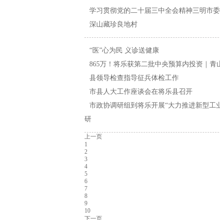
学习贯彻党的二十届三中全会精神三明市委
深山藏珍良地村
“医”心为民 义诊送健康
865万！将乐获第二批中央预算内投资｜青
县领导检查指导征兵体检工作
市县人大工作座谈会在将乐县召开
市政协调研组到将乐开展“大力推进新型工业化
研
上一页
1
2
3
4
5
6
7
8
9
10
下一页