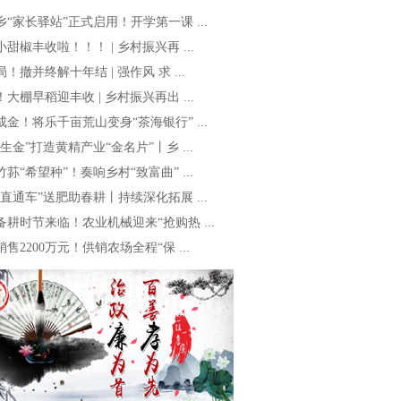
乡“家长驿站”正式启用！开学第一课 ...
甜椒丰收啦！！！ | 乡村振兴再 ...
！撤并终解十年结 | 强作风 求 ...
大棚早稻迎丰收 | 乡村振兴再出 ...
成金！将乐千亩荒山变身“茶海银行” ...
生金”打造黄精产业“金名片”丨乡 ...
荪“希望种”！奏响乡村“致富曲” ...
资直通车”送肥助春耕丨持续深化拓展 ...
备耕时节来临！农业机械迎来“抢购热 ...
售2200万元！供销农场全程“保 ...