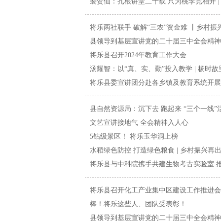
裴贺仙：扎根讲堂二十载 只为桃李竞相开 |
将乐两社联手 破解“三农”资金难 丨乡村振
县领导到基层宣讲党的二十届三中全会精神
将乐县召开2024年教育工作大会
汤耀智：以“真、实、勤”投入教学 | 杨时故
将乐县委宣讲团分赴各乡镇及教育系统开展
县自然资源局：沉下去 跑起来 “三个一线”
文艺宣讲接地气 全会精神入人心
5钻级景区！ 将乐玉华洞上榜
水稻绿色防控 打造绿色粮食 | 乡村振兴再
将乐县与中科院携手共建生物考古实验室 
将乐县召开化工产业集中区建设工作推进会
棒！将乐这些人、团队受表彰！
县领导到基层宣讲党的二十届三中全会精神