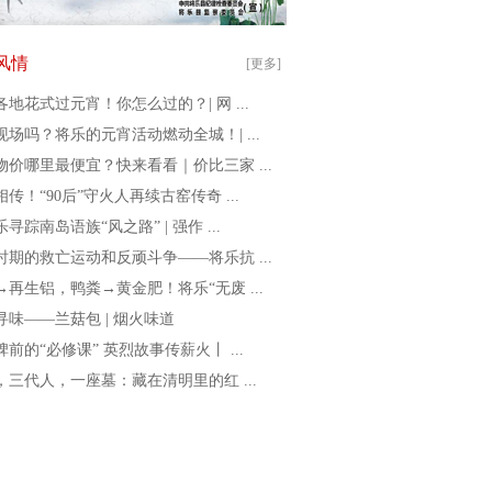
风情
[更多]
各地花式过元宵！你怎么过的？| 网 ...
现场吗？将乐的元宵活动燃动全城！| ...
物价哪里最便宜？快来看看｜价比三家 ...
传！“90后”守火人再续古窑传奇 ...
寻踪南岛语族“风之路” | 强作 ...
时期的救亡运动和反顽斗争——将乐抗 ...
→再生铝，鸭粪→黄金肥！将乐“无废 ...
寻味——兰菇包 | 烟火味道
前的“必修课” 英烈故事传薪火丨 ...
年，三代人，一座墓：藏在清明里的红 ...