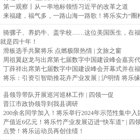
第一观察丨从一串地标领悟习近平的改革之道
来福建，福气多，一路山海一路歌！将乐实力“圈粉”
骑骡子、养奶牛、盖学校……这位美国医生，在
就是四十年！
滑板选手共聚将乐 点燃极限热情 | 文旅之窗
周祖翼赵龙与出席第七届数字中国建设峰会嘉宾
丁薛祥出席第七届数字中国建设峰会开幕式并在
将乐：引资引智助推花卉产业发展 | 沪明情 将乐
县领导带队开展巡河巡林工作 | 四领一促
晋江市政协领导到我县调研
200余名同学加入！将乐举行2024年示范性集中入
产值近6亿元！将乐竹产业发展迈进“快车道” | 四
点赞！将乐运动员再创佳绩！