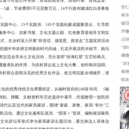
众遵守社会公序良俗，实现自我管理、自我约束、自我监督、
·
安仁
3－5桌，节省费用5千元至数万元，14个行政村建成红白喜事食
·
将乐
上。
·
破旧
个实践中心、13个实践所、145个实践站建成凝聚群众、引导群
·
开镰
服务中心、农家书屋、文化主题公园、红色教育基地等文明实
·
点绿
等方式，在乡村深入开展“听党话、感党恩、跟党走”主题宣讲活动
·
“借
入挖掘中华农耕文明新的时代内涵，扎实开展农民丰收节、跑马
·
播撒
资交流会等乡土文化活动，充分发挥“绿海红星”文艺轻骑兵、
·
“农
愿服务队的作用，为农村群众送上文化大餐，创作南词说唱、
·
春耕
等农村群众喜闻乐见的优秀文化作品，使文明实践全域铺开，潜
·
助农
文化的优秀传统文化厚重积淀，从杨时留存的248首诗词、《杨
碑刻、牌匾、文献资料等历史遗存中着手，挖掘整理一批民间
清代以及近代的家风家训，围绕“家庭、家教、家风”举办“三
风活动。通过文化服务队巡演、“擂茶＋”宣讲、编制家训家风
训文化讲坛等形式举办家风家训主题活动，通过身边人讲身边