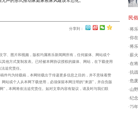
细无声的形式推动家庭家教家风建设常态化。
民
分享到：
·
将乐
·
你在
·
将乐
有文字、图片和视频，版权均属将乐新闻网所有，任何媒体、网站或个
·
薪火
以其他方式复制发表。已经被本网协议授权的媒体、网站，在下载使用
·
在将
依法追究责任。
·
抗战
等稿件均为转载稿，本网转载出于传递更多信息之目的，并不意味着赞
·
危废
、网站或个人从本网下载使用，必须保留本网注明的“来源”，并自负版
闻网”，本网将依法追究责任。如对文章内容有疑议，请及时与我们联
·
山野
·
纪念
·
75