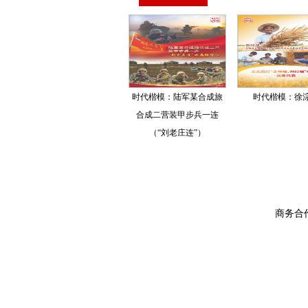
时代楷模：陆军某合成旅
时代楷模：徐
合成二营装甲步兵一连
（“刘老庄连”）
商务合作