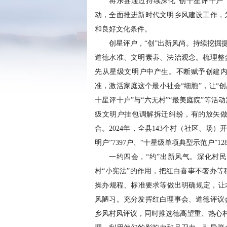
将乐县通过持续深化“创十星评十户
动，全面推进新时代文明乡风建设工作，
和良好文化条件。
创星评户，“创”出新风尚。持续挖掘
道德水准、文明素养、法治观念。梳理整
先从星级文明户中产生。不断赋予创建内
准，激活家庭这个最小社会“细胞”，让“
十星评十户”与“六无村”“最美庭院”等
级文明户挂包调解拆迁纠纷，有的放矢做
合。2024年，全县143个村（社区、场）
明户”7397户、“十星级单项典型示范户”12
一约四会，“约”出新风气。深化村
村“小宪法”的作用，把红白喜事不奢办
操办规程、标准要求等做出明确规定，让
风陋习。充分发挥红白理事会、道德评议
乡风村风评议，同时推选德高望重、热心村