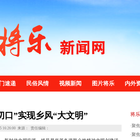
门速递
民俗风情
视频新闻
图片将乐
内外
切口”实现乡风“大文明”
将
·
聚焦
5 16:26:00
来源：
责任编辑：
·
聚焦