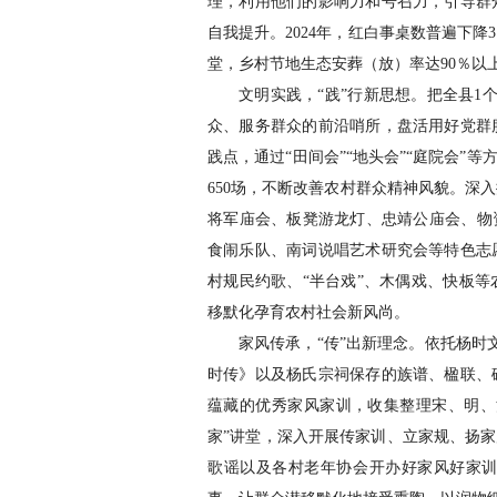
理，利用他们的影响力和号召力，引导群
自我提升。2024年，红白事桌数普遍下降
堂，乡村节地生态安葬（放）率达90％以
文明实践，“践”行新思想。把全县1
众、服务群众的前沿哨所，盘活用好党群
践点，通过“田间会”“地头会”“庭院会”
650场，不断改善农村群众精神风貌。深
将军庙会、板凳游龙灯、忠靖公庙会、物
食闹乐队、南词说唱艺术研究会等特色志
村规民约歌、“半台戏”、木偶戏、快板
移默化孕育农村社会新风尚。
家风传承，“传”出新理念。依托杨时
时传》以及杨氏宗祠保存的族谱、楹联、
蕴藏的优秀家风家训，收集整理宋、明、
家”讲堂，深入开展传家训、立家规、扬家
歌谣以及各村老年协会开办好家风好家