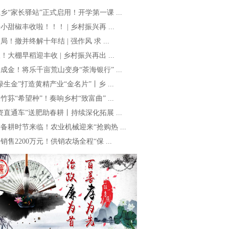
乡“家长驿站”正式启用！开学第一课 ...
小甜椒丰收啦！！！ | 乡村振兴再 ...
局！撤并终解十年结 | 强作风 求 ...
！大棚早稻迎丰收 | 乡村振兴再出 ...
成金！将乐千亩荒山变身“茶海银行” ...
绿生金”打造黄精产业“金名片”丨乡 ...
竹荪“希望种”！奏响乡村“致富曲” ...
资直通车”送肥助春耕丨持续深化拓展 ...
备耕时节来临！农业机械迎来“抢购热 ...
销售2200万元！供销农场全程“保 ...