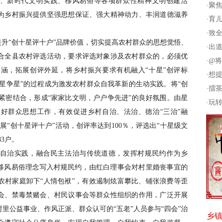
”、新时代文明实践、移风易俗等各项群众性精神文明创建活
·
聚焦
为乡村振兴提供坚强思想保证、强大精神动力、丰润道德滋养
·
育儿
·
致全
提升“创十星评十户”品牌价值，切实提高农村群众的思想觉悟、
·
出道
合全县农村评选活动，要求评选对象涉及农村群众的，必须优
·
@将
涵，拓展创评外延，将乡村振兴要求有机融入“十星”创评标
·
想提
创星争星”的过程成为激发农村群众自我革新的生动实践。将“创
·
擂茶
活动紧密结合，形成“家家比文明，户户争先进”的良好氛围。由星
·
玩
好群众思想工作，有效促进乡村自治、法治、德治“三治”融
开展“创十星评十户”活动，创评率达到100％，评选出“十星级文
83户。
民自治实践，融合民主法治与传统道德，发挥村规民约作为乡
等移风易俗理念写入村规民约，由红白理事会对村里婚丧事宜的
农村家庭卸下“人情包袱”，有效遏制炫富攀比、铺张浪费等歪
会、禁毒禁赌会、村民议事会等群众性组织的作用，广泛开展
里公益事业、作风正派、群众认可的“五老”人员参与“四会”治
乡