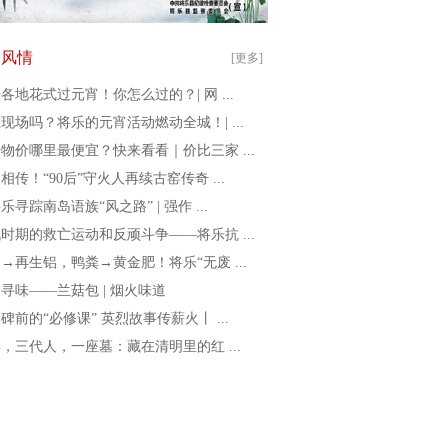
俗风情
[更多]
各地花式过元宵！你怎么过的？| 网 ...
现场吗？将乐的元宵活动燃动全城！| ...
物价哪里最便宜？快来看看｜价比三家 ...
相传！“90后”守火人再续古窑传奇 ...
乐寻踪南岛语族“风之路” | 强作 ...
时期的救亡运动和反顽斗争——将乐抗 ...
→再生铝，鸭粪→黄金肥！将乐“无废 ...
寻味——兰菇包 | 烟火味道
碑前的“必修课” 英烈故事传薪火丨 ...
年，三代人，一座墓：藏在清明里的红 ...