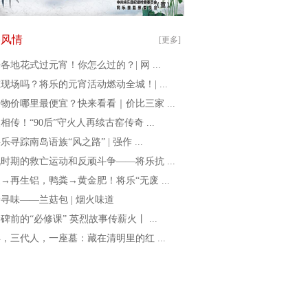
俗风情
[更多]
各地花式过元宵！你怎么过的？| 网 ...
现场吗？将乐的元宵活动燃动全城！| ...
物价哪里最便宜？快来看看｜价比三家 ...
相传！“90后”守火人再续古窑传奇 ...
乐寻踪南岛语族“风之路” | 强作 ...
时期的救亡运动和反顽斗争——将乐抗 ...
→再生铝，鸭粪→黄金肥！将乐“无废 ...
寻味——兰菇包 | 烟火味道
碑前的“必修课” 英烈故事传薪火丨 ...
年，三代人，一座墓：藏在清明里的红 ...