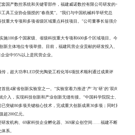
配套国产数控系统和关键零部件，福建威诺数控有限公司研发的一
工具工业协会颁授的“春燕奖”。“我们与中国机械科学研究总
科技重大专项和多项省级区域重点科技项目。”公司董事长翁强介
实施100多个国家级、省级科技重大专项和600多个区域项目。今
技创新主体地位专项举措。目前，福建民营企业贡献的研发投入、
术企业中95%以上是民营企业。
传，超大功率LED荧光陶瓷工程化等6项技术顺利通过成果评
建首批4家省创新实验室之一。“实验室着力推进‘产’与‘研’的‘双向
就介入，实现科技创新和产业创新无缝衔接。”中国科学院院士、
已突破80多项关键核心技术，完成重大创新成果30多项；同时累
值超200亿元。
新型研发机构、69家科技企业孵化器、369家众创空间……福建不断
化体系。