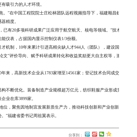
更有吸引力的人才环境。
焦。”在中国工程院院士庄松林团队远程视频指导下，福建顺昌虹
感器精度。
，已有20多项科研成果广泛应用于航空航天、核电等领域。”技术
能仪表，占据国内显示控制仪表1/3份额。
才机制，10年来累计引进高精尖缺人才944人（团队），建设国
唯论文”评价导向、赋予科研成果转化和收益奖励更大自主权等，激
年来，高新技术企业从1783家增至14561家；登记技术合同成交
结构不断优化。装备制造产业规模超万亿元，纺织鞋服产业形成竞
业在库3899家。
心地位，聚焦因地制宜发展新质生产力，推动科技创新和产业创新
势。”福建省委书记周祖翼表示。
分享到：