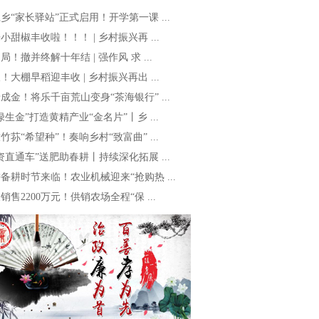
乡“家长驿站”正式启用！开学第一课 ...
小甜椒丰收啦！！！ | 乡村振兴再 ...
局！撤并终解十年结 | 强作风 求 ...
！大棚早稻迎丰收 | 乡村振兴再出 ...
成金！将乐千亩荒山变身“茶海银行” ...
绿生金”打造黄精产业“金名片”丨乡 ...
竹荪“希望种”！奏响乡村“致富曲” ...
资直通车”送肥助春耕丨持续深化拓展 ...
备耕时节来临！农业机械迎来“抢购热 ...
销售2200万元！供销农场全程“保 ...