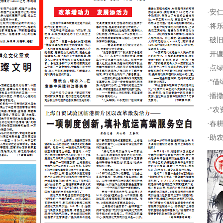
·
安仁
·
将乐
·
破旧
·
开镰
·
点绿
·
“借
·
播撒
·
“农
·
春耕
·
助农