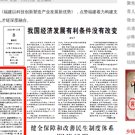
34:00
来源：人民日报
责任编辑：
·
聚焦
·
育儿
讯《福建以科技创新塑造产业发展新优势》，点赞福建着力构建支
·
致全
人才链深度融合。
·
出道
·
@将
·
想提
·
擂茶
·
玩
乡