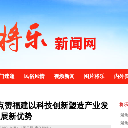
门速递
民俗风情
视频新闻
图片将乐
内外
点赞福建以科技创新塑造产业发
将
展新优势
·
聚焦
·
聚焦