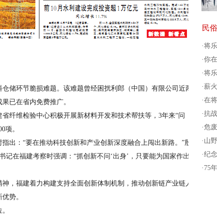
民
·
将乐
·
你在
·
将乐
·
薪火
料仓储环节脆损难题。该难题曾经困扰利郎（中国）有限公司近两
·
在将
成果已在省内免费推广。
·
抗战
省纤维检验中心积极开展新材料开发和技术帮扶等，3年来“问
·
危废
00项。
·
山野
时指出：“要在推动科技创新和产业创新深度融合上闯出新路。”殷
·
纪念
总书记在福建考察时强调：“抓创新不问‘出身’，只要能为国家作出
·
75
精神，福建着力构建支持全面创新体制机制，推动创新链产业链人
新优势。
位。